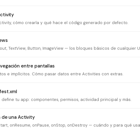
ctivity
tivity, cómo crearla y qué hace el código generado por defecto.
iews
out, TextView, Button, ImageView — los bloques básicos de cualquier UI
vegación entre pantallas
itos e implícitos. Cómo pasar datos entre Activities con extras.
fest.xml
e define tu app: componentes, permisos, actividad principal y más.
a de una Activity
tart, onResume, onPause, onStop, onDestroy — cuándo y para qué us