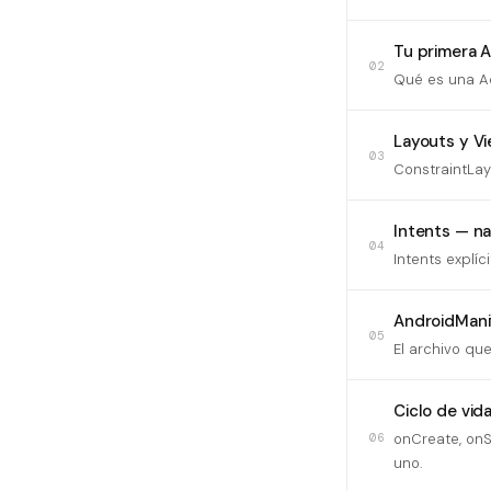
Tu primera A
02
Qué es una Ac
Layouts y V
03
ConstraintLay
Intents — na
04
Intents explíc
AndroidMani
05
El archivo qu
Ciclo de vid
06
onCreate, onS
uno.