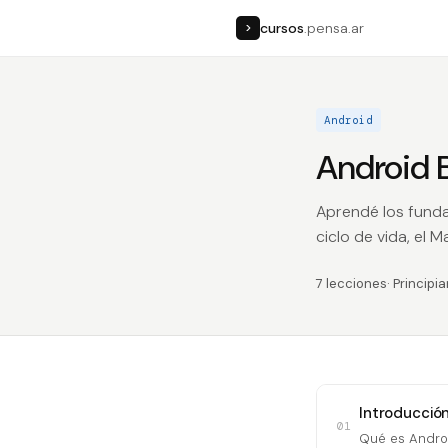
cursos
.pensa.ar
>
Android
Android 
Aprendé los fundam
ciclo de vida, el 
7 lecciones
· Principi
Introducción
01
Qué es Androi