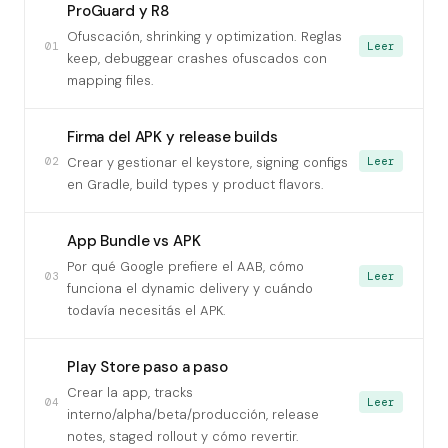
ProGuard y R8
Ofuscación, shrinking y optimization. Reglas
01
Leer
keep, debuggear crashes ofuscados con
mapping files.
Firma del APK y release builds
02
Leer
Crear y gestionar el keystore, signing configs
en Gradle, build types y product flavors.
App Bundle vs APK
Por qué Google prefiere el AAB, cómo
03
Leer
funciona el dynamic delivery y cuándo
todavía necesitás el APK.
Play Store paso a paso
Crear la app, tracks
04
Leer
interno/alpha/beta/producción, release
notes, staged rollout y cómo revertir.