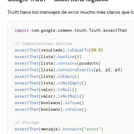
Truth hace los mensajes de error mucho más claros que l
import
 com
.
google
.
common
.
truth
.
Truth
.
assertThat

// Comparaciones básicas
assertThat
(
resultado
)
.
isEqualTo
(
80.0
)
assertThat
(
lista
)
.
hasSize
(
3
)
assertThat
(
lista
)
.
contains
(
producto
)
assertThat
(
lista
)
.
containsExactly
(
p1
,
 p2
,
 p3
)
assertThat
(
lista
)
.
isEmpty
(
)
assertThat
(
lista
)
.
isNotEmpty
(
)
assertThat
(
valor
)
.
isNull
(
)
assertThat
(
valor
)
.
isNotNull
(
)
assertThat
(
booleano
)
.
isTrue
(
)
assertThat
(
booleano
)
.
isFalse
(
)
// Strings
assertThat
(
mensaje
)
.
contains
(
"error"
)