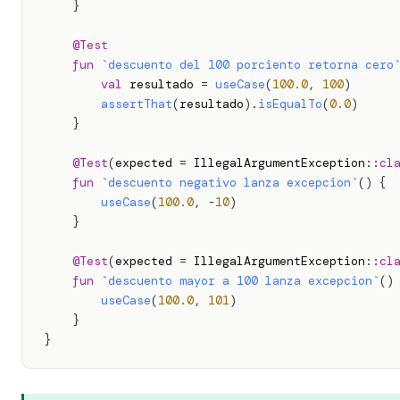
}
@Test
fun
`descuento del 100 porciento retorna cero
val
 resultado 
=
useCase
(
100.0
,
100
)
assertThat
(
resultado
)
.
isEqualTo
(
0.0
)
}
@Test
(
expected 
=
 IllegalArgumentException
::
cl
fun
`descuento negativo lanza excepcion`
(
)
{
useCase
(
100.0
,
-
10
)
}
@Test
(
expected 
=
 IllegalArgumentException
::
cl
fun
`descuento mayor a 100 lanza excepcion`
(
)
useCase
(
100.0
,
101
)
}
}