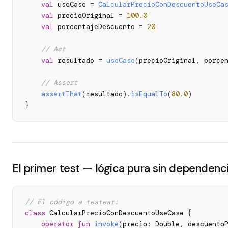
val
 useCase 
=
CalcularPrecioConDescuentoUseCa
val
 precioOriginal 
=
100.0
val
 porcentajeDescuento 
=
20
// Act
val
 resultado 
=
useCase
(
precioOriginal
,
 porce
// Assert
assertThat
(
resultado
)
.
isEqualTo
(
80.0
)
}
El primer test — lógica pura sin dependenc
// El código a testear:
class
 CalcularPrecioConDescuentoUseCase 
{
operator
fun
invoke
(
precio
:
 Double
,
 descuento