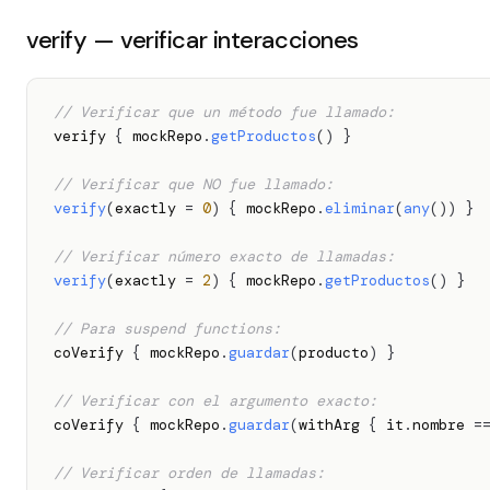
verify — verificar interacciones
// Verificar que un método fue llamado:
verify 
{
 mockRepo
.
getProductos
(
)
}
// Verificar que NO fue llamado:
verify
(
exactly 
=
0
)
{
 mockRepo
.
eliminar
(
any
(
)
)
}
// Verificar número exacto de llamadas:
verify
(
exactly 
=
2
)
{
 mockRepo
.
getProductos
(
)
}
// Para suspend functions:
coVerify 
{
 mockRepo
.
guardar
(
producto
)
}
// Verificar con el argumento exacto:
coVerify 
{
 mockRepo
.
guardar
(
withArg 
{
 it
.
nombre 
=
// Verificar orden de llamadas: