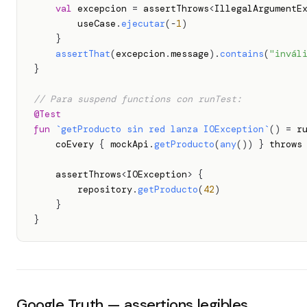
val
 excepcion 
=
 assertThrows
<
IllegalArgumentE
        useCase
.
ejecutar
(
-
1
)
}
assertThat
(
excepcion
.
message
)
.
contains
(
"invál
}
// Para suspend functions con runTest:
@Test
fun
`getProducto sin red lanza IOException`
(
)
=
 r
    coEvery 
{
 mockApi
.
getProducto
(
any
(
)
)
}
 throws
    assertThrows
<
IOException
>
{
        repository
.
getProducto
(
42
)
}
}
Google Truth — assertions legibles