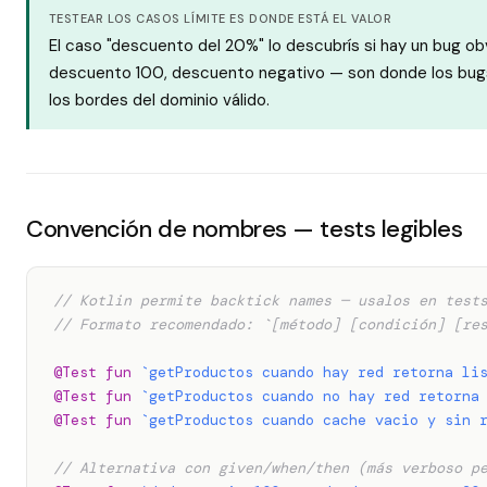
TESTEAR LOS CASOS LÍMITE ES DONDE ESTÁ EL VALOR
El caso "descuento del 20%" lo descubrís si hay un bug ob
descuento 100, descuento negativo — son donde los bugs 
los bordes del dominio válido.
Convención de nombres — tests legibles
// Kotlin permite backtick names — usalos en test
// Formato recomendado: `[método] [condición] [re
@Test
fun
`getProductos cuando hay red retorna li
@Test
fun
`getProductos cuando no hay red retorna
@Test
fun
`getProductos cuando cache vacio y sin 
// Alternativa con given/when/then (más verboso p