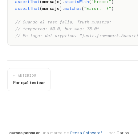
assertThat
(
mensaje
)
.
startsWith
(
"Error:"
)
assertThat
(
mensaje
)
.
matches
(
"Error: .*"
)
// Cuando el test falla, Truth muestra:
// "expected: 80.0, but was: 75.0"
// En lugar del cryptico: "junit.framework.Assert
← ANTERIOR
Por qué testear
cursos.pensa.ar
, una marca de
Pensa Software®
· por
Carlos