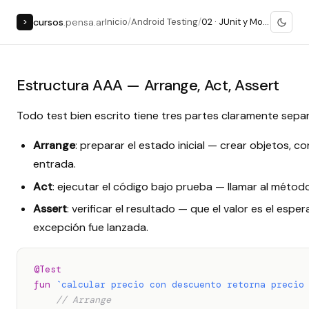
cursos
.pensa.ar
Inicio
/
Android Testing
/
02 · JUnit y Mockk
>
Estructura AAA — Arrange, Act, Assert
Todo test bien escrito tiene tres partes claramente sepa
Arrange
: preparar el estado inicial — crear objetos, c
entrada.
Act
: ejecutar el código bajo prueba — llamar al método,
Assert
: verificar el resultado — que el valor es el esp
excepción fue lanzada.
@Test
fun
`calcular precio con descuento retorna precio
// Arrange