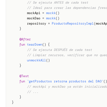
// Se ejecuta ANTES de cada test
// Ideal para crear las dependencias fres
        mockApi 
=
mockk
(
)
        mockDao 
=
mockk
(
)
        repository 
=
ProductoRepositoryImpl
(
mockA
}
@After
fun
tearDown
(
)
{
// Se ejecuta DESPUÉS de cada test
// Limpiar recursos, verificar que no que
unmockkAll
(
)
}
@Test
fun
`getProductos retorna productos del DAO`
(
// mockApi y mockDao ya están inicializad
// ...
}
}