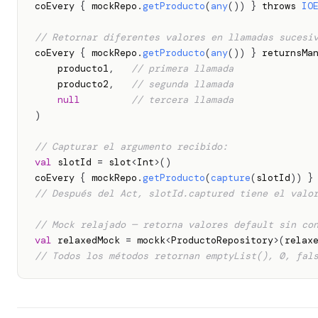
coEvery 
{
 mockRepo
.
getProducto
(
any
(
)
)
}
 throws 
IO
// Retornar diferentes valores en llamadas sucesi
coEvery 
{
 mockRepo
.
getProducto
(
any
(
)
)
}
 returnsMa
    producto1
,
// primera llamada
    producto2
,
// segunda llamada
null
// tercera llamada
)
// Capturar el argumento recibido:
val
 slotId 
=
 slot
<
Int
>
(
)
coEvery 
{
 mockRepo
.
getProducto
(
capture
(
slotId
)
)
}
// Después del Act, slotId.captured tiene el valo
// Mock relajado — retorna valores default sin co
val
 relaxedMock 
=
 mockk
<
ProductoRepository
>
(
relax
// Todos los métodos retornan emptyList(), 0, fal