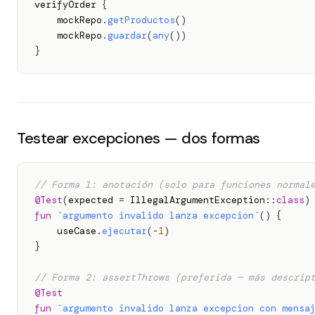
verifyOrder 
{
    mockRepo
.
getProductos
(
)
    mockRepo
.
guardar
(
any
(
)
)
}
Testear excepciones — dos formas
// Forma 1: anotación (solo para funciones normal
@Test
(
expected 
=
 IllegalArgumentException
::
class
)
fun
`argumento invalido lanza excepcion`
(
)
{
    useCase
.
ejecutar
(
-
1
)
}
// Forma 2: assertThrows (preferida — más descrip
@Test
fun
`argumento invalido lanza excepcion con mensa