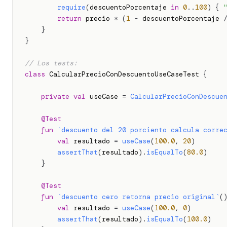
require
(
descuentoPorcentaje 
in
0
..
100
)
{
return
 precio 
*
(
1
-
 descuentoPorcentaje 
}
}
// Los tests:
class
 CalcularPrecioConDescuentoUseCaseTest 
{
private
val
 useCase 
=
CalcularPrecioConDescue
@Test
fun
`descuento del 20 porciento calcula corre
val
 resultado 
=
useCase
(
100.0
,
20
)
assertThat
(
resultado
)
.
isEqualTo
(
80.0
)
}
@Test
fun
`descuento cero retorna precio original`
(
val
 resultado 
=
useCase
(
100.0
,
0
)
assertThat
(
resultado
)
.
isEqualTo
(
100.0
)