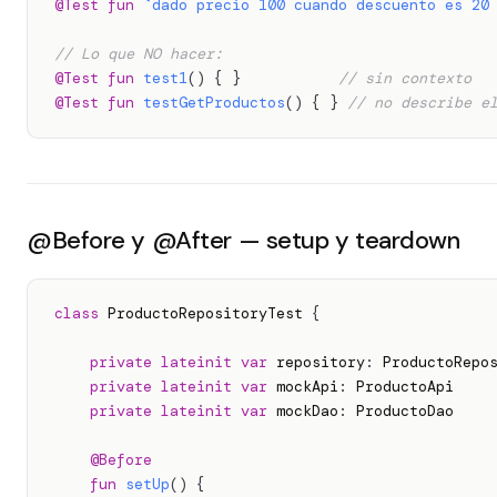
@Test
fun
`dado precio 100 cuando descuento es 20
// Lo que NO hacer:
@Test
fun
test1
(
)
{
}
// sin contexto
@Test
fun
testGetProductos
(
)
{
}
// no describe e
@Before y @After — setup y teardown
class
 ProductoRepositoryTest 
{
private
lateinit
var
 repository
:
 ProductoRepos
private
lateinit
var
 mockApi
:
 ProductoApi

private
lateinit
var
 mockDao
:
 ProductoDao

@Before
fun
setUp
(
)
{