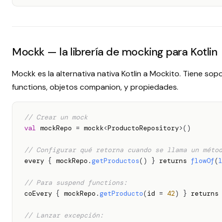
Mockk — la librería de mocking para Kotlin
Mockk es la alternativa nativa Kotlin a Mockito. Tiene so
functions, objetos companion, y propiedades.
// Crear un mock
val
 mockRepo 
=
 mockk
<
ProductoRepository
>
(
)
// Configurar qué retorna cuando se llama un méto
every 
{
 mockRepo
.
getProductos
(
)
}
 returns 
flowOf
(
// Para suspend functions:
coEvery 
{
 mockRepo
.
getProducto
(
id 
=
42
)
}
 returns 
// Lanzar excepción: