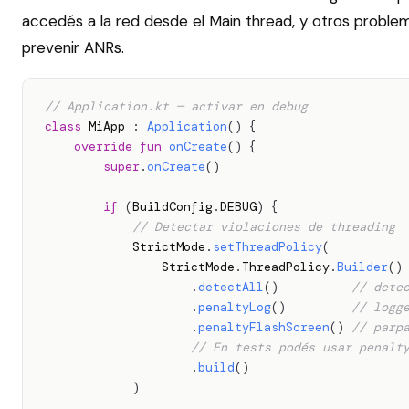
accedés a la red desde el Main thread, y otros proble
prevenir ANRs.
// Application.kt — activar en debug
class
 MiApp 
:
Application
(
)
{
override
fun
onCreate
(
)
{
super
.
onCreate
(
)
if
(
BuildConfig
.
DEBUG
)
{
// Detectar violaciones de threading
            StrictMode
.
setThreadPolicy
(
                StrictMode
.
ThreadPolicy
.
Builder
(
)
.
detectAll
(
)
// dete
.
penaltyLog
(
)
// logg
.
penaltyFlashScreen
(
)
// parp
// En tests podés usar penalt
.
build
(
)
)