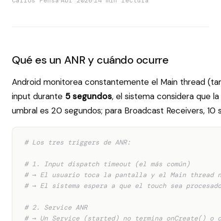
·
·
Carlos Pensa
Abr 2026
14 min lectura
Qué es un ANR y cuándo ocurre
Android monitorea constantemente el Main thread (tam
input durante
5 segundos
, el sistema considera que l
umbral es 20 segundos; para Broadcast Receivers, 10 
# Los tres triggers de ANR:
# 1. Input dispatch timeout (el más común)
# → El usuario toca la pantalla y el Main thread 
# → El sistema espera a que el touch sea procesad
# 2. Service ANR
# → Un Service (started) no termina onCreate() o 