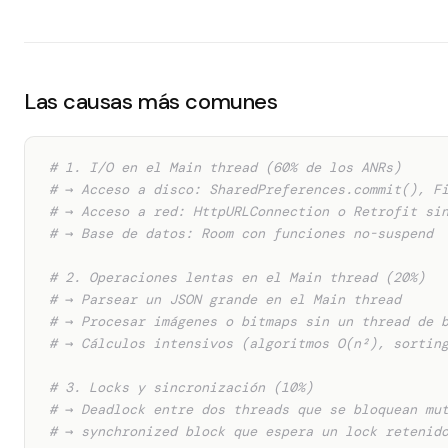
Las causas más comunes
# 1. I/O en el Main thread (60% de los ANRs)
# → Acceso a disco: SharedPreferences.commit(), F
# → Acceso a red: HttpURLConnection o Retrofit si
# → Base de datos: Room con funciones no-suspend
# 2. Operaciones lentas en el Main thread (20%)
# → Parsear un JSON grande en el Main thread
# → Procesar imágenes o bitmaps sin un thread de 
# → Cálculos intensivos (algoritmos O(n²), sortin
# 3. Locks y sincronización (10%)
# → Deadlock entre dos threads que se bloquean mu
# → synchronized block que espera un lock retenid