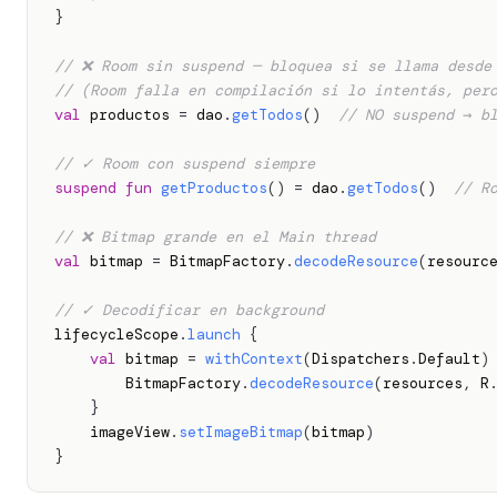
}
// ❌ Room sin suspend — bloquea si se llama desde
// (Room falla en compilación si lo intentás, per
val
 productos 
=
 dao
.
getTodos
(
)
// NO suspend → b
// ✓ Room con suspend siempre
suspend
fun
getProductos
(
)
=
 dao
.
getTodos
(
)
// R
// ❌ Bitmap grande en el Main thread
val
 bitmap 
=
 BitmapFactory
.
decodeResource
(
resourc
// ✓ Decodificar en background
lifecycleScope
.
launch
{
val
 bitmap 
=
withContext
(
Dispatchers
.
Default
)
        BitmapFactory
.
decodeResource
(
resources
,
 R
}
    imageView
.
setImageBitmap
(
bitmap
)
}