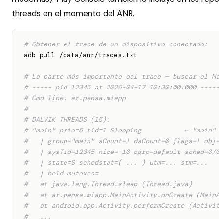
threads en el momento del ANR.
# Obtener el trace de un dispositivo conectado:
adb pull /data/anr/traces.txt

# La parte más importante del trace — buscar el M
# ----- pid 12345 at 2026-04-17 10:30:00.000 ----
# Cmd line: ar.pensa.miapp
#
# DALVIK THREADS (15):
# "main" prio=5 tid=1 Sleeping           ← "main"
#   | group="main" sCount=1 dsCount=0 flags=1 obj
#   | sysTid=12345 nice=-10 cgrp=default sched=0/
#   | state=S schedstat=( ... ) utm=... stm=...
#   | held mutexes=
#   at java.lang.Thread.sleep (Thread.java)      
#   at ar.pensa.miapp.MainActivity.onCreate (Main
#   at android.app.Activity.performCreate (Activi
#   ...