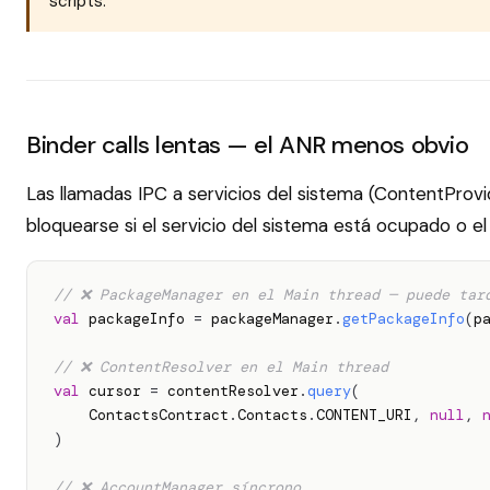
scripts.
Binder calls lentas — el ANR menos obvio
Las llamadas IPC a servicios del sistema (ContentPro
bloquearse si el servicio del sistema está ocupado o e
// ❌ PackageManager en el Main thread — puede tar
val
 packageInfo 
=
 packageManager
.
getPackageInfo
(
p
// ❌ ContentResolver en el Main thread
val
 cursor 
=
 contentResolver
.
query
(
    ContactsContract
.
Contacts
.
CONTENT_URI
,
null
,
)
// ❌ AccountManager síncrono