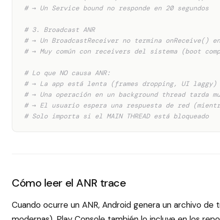
# → Un Service bound no responde en 20 segundos
# 3. Broadcast ANR
# → Un BroadcastReceiver no termina onReceive() e
# → Muy común con receivers del sistema (boot com
# Lo que NO causa ANR:
# → La app está lenta (frames dropping, UI laggy)
# → Una operación en un background thread tarda m
# → El usuario espera una respuesta de red (mient
# Solo importa si el MAIN THREAD está bloqueado
Cómo leer el ANR trace
Cuando ocurre un ANR, Android genera un archivo de 
modernas). Play Console también lo incluye en los repo