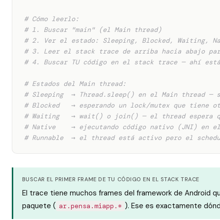
# Cómo leerlo:
# 1. Buscar "main" (el Main thread)
# 2. Ver el estado: Sleeping, Blocked, Waiting, N
# 3. Leer el stack trace de arriba hacia abajo pa
# 4. Buscar TU código en el stack trace — ahí est
# Estados del Main thread:
# Sleeping  → Thread.sleep() en el Main thread — 
# Blocked   → esperando un lock/mutex que tiene o
# Waiting   → wait() o join() — el thread espera 
# Native    → ejecutando código nativo (JNI) en e
# Runnable  → el thread está activo pero el sched
BUSCAR EL PRIMER FRAME DE TU CÓDIGO EN EL STACK TRACE
El trace tiene muchos frames del framework de Android qu
paquete (
). Ese es exactamente dónde
ar.pensa.miapp.*