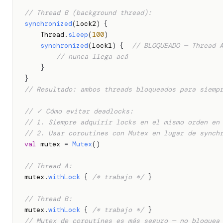
// Thread B (background thread):
synchronized
(
lock2
)
{
    Thread
.
sleep
(
100
)
synchronized
(
lock1
)
{
// BLOQUEADO — Thread 
// nunca llega acá
}
}
// Resultado: ambos threads bloqueados para siemp
// ✓ Cómo evitar deadlocks:
// 1. Siempre adquirir locks en el mismo orden en
// 2. Usar coroutines con Mutex en lugar de synch
val
 mutex 
=
Mutex
(
)
// Thread A:
mutex
.
withLock
{
/* trabajo */
}
// Thread B:
mutex
.
withLock
{
/* trabajo */
}
// Mutex de coroutines es más seguro — no bloquea