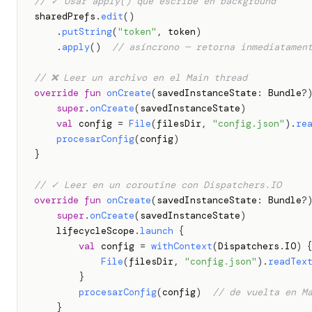
// ✓ Usar apply() que escribe en background
sharedPrefs
.
edit
(
)
.
putString
(
"token"
,
 token
)
.
apply
(
)
// asíncrono — retorna inmediatamen
// ❌ Leer un archivo en el Main thread
override
fun
onCreate
(
savedInstanceState
:
 Bundle
?
super
.
onCreate
(
savedInstanceState
)
val
 config 
=
File
(
filesDir
,
"config.json"
)
.
re
procesarConfig
(
config
)
}
// ✓ Leer en un coroutine con Dispatchers.IO
override
fun
onCreate
(
savedInstanceState
:
 Bundle
?
super
.
onCreate
(
savedInstanceState
)
    lifecycleScope
.
launch
{
val
 config 
=
withContext
(
Dispatchers
.
IO
)
File
(
filesDir
,
"config.json"
)
.
readTex
}
procesarConfig
(
config
)
// de vuelta en M
}