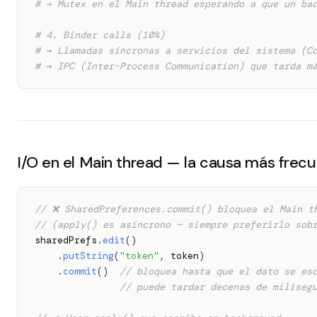
# → Mutex en el Main thread esperando a que un ba
# 4. Binder calls (10%)
# → Llamadas síncronas a servicios del sistema (C
# → IPC (Inter-Process Communication) que tarda m
I/O en el Main thread — la causa más frec
// ❌ SharedPreferences.commit() bloquea el Main t
// (apply() es asíncrono — siempre preferirlo sob
sharedPrefs
.
edit
(
)
.
putString
(
"token"
,
 token
)
.
commit
(
)
// bloquea hasta que el dato se es
// puede tardar decenas de miliseg