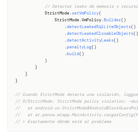
// Detectar leaks de memoria y recurs
            StrictMode
.
setVmPolicy
(
                StrictMode
.
VmPolicy
.
Builder
(
)
.
detectLeakedSqlLiteObjects
(
)
.
detectLeakedClosableObjects
(
.
detectActivityLeaks
(
)
.
penaltyLog
(
)
.
build
(
)
)
}
}
}
// Cuando StrictMode detecta una violación, loggu
// D/StrictMode: StrictMode policy violation; ~du
//   at android.os.StrictMode$AndroidBlockGuardPo
//   at ar.pensa.miapp.MainActivity.cargarConfig(
// ↑ Exactamente dónde está el problema