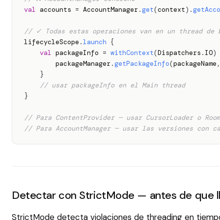
val
 accounts 
=
 AccountManager
.
get
(
context
)
.
getAcc
// ✓ Todas estas operaciones van en un thread de 
lifecycleScope
.
launch
{
val
 packageInfo 
=
withContext
(
Dispatchers
.
IO
)
        packageManager
.
getPackageInfo
(
packageName
}
// usar packageInfo en el Main thread
}
// Para ContentProvider — usar CursorLoader o Roo
// Para AccountManager — usar las versiones con c
Detectar con StrictMode — antes de que l
StrictMode detecta violaciones de threading en tiempo