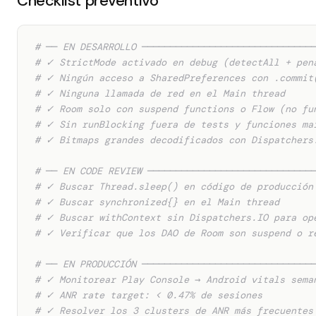
Checklist preventivo
# ── EN DESARROLLO ──────────────────────────────
# ✓ StrictMode activado en debug (detectAll + pen
# ✓ Ningún acceso a SharedPreferences con .commit
# ✓ Ninguna llamada de red en el Main thread
# ✓ Room solo con suspend functions o Flow (no fu
# ✓ Sin runBlocking fuera de tests y funciones ma
# ✓ Bitmaps grandes decodificados con Dispatchers
# ── EN CODE REVIEW ─────────────────────────────
# ✓ Buscar Thread.sleep() en código de producción
# ✓ Buscar synchronized{} en el Main thread
# ✓ Buscar withContext sin Dispatchers.IO para op
# ✓ Verificar que los DAO de Room son suspend o r
# ── EN PRODUCCIÓN ──────────────────────────────
# ✓ Monitorear Play Console → Android vitals sema
# ✓ ANR rate target: < 0.47% de sesiones
# ✓ Resolver los 3 clusters de ANR más frecuentes