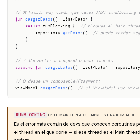
// ❌ Patrón muy común que causa ANR: runBlocking 
fun
cargarDatos
(
)
:
 List
<
Dato
>
{
return
 runBlocking 
{
// bloquea el Main thre
        repository
.
getDatos
(
)
// puede tardar se
}
}
// ✓ Convertir a suspend o usar launch:
suspend
fun
cargarDatos
(
)
:
 List
<
Dato
>
=
 repositor
// O desde un composable/Fragment:
viewModel
.
cargarDatos
(
)
// el ViewModel usa view
RUNBLOCKING
EN EL MAIN THREAD SIEMPRE ES UNA BOMBA DE T
Es el error más común de devs que conocen coroutines pe
el thread en el que corre — si ese thread es el Main threa