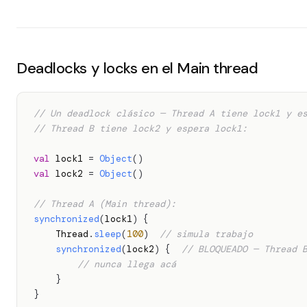
Deadlocks y locks en el Main thread
// Un deadlock clásico — Thread A tiene lock1 y e
// Thread B tiene lock2 y espera lock1:
val
 lock1 
=
Object
(
)
val
 lock2 
=
Object
(
)
// Thread A (Main thread):
synchronized
(
lock1
)
{
    Thread
.
sleep
(
100
)
// simula trabajo
synchronized
(
lock2
)
{
// BLOQUEADO — Thread 
// nunca llega acá
}
}