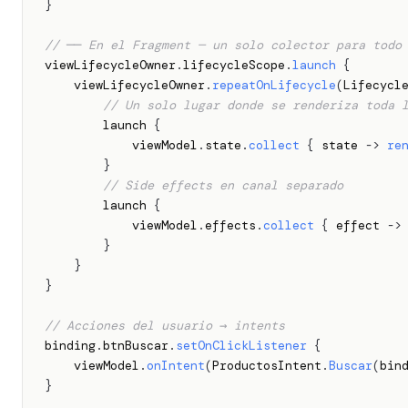
}
// ── En el Fragment — un solo colector para todo
viewLifecycleOwner
.
lifecycleScope
.
launch
{
    viewLifecycleOwner
.
repeatOnLifecycle
(
Lifecycl
// Un solo lugar donde se renderiza toda 
        launch 
{
            viewModel
.
state
.
collect
{
 state 
->
re
}
// Side effects en canal separado
        launch 
{
            viewModel
.
effects
.
collect
{
 effect 
->
}
}
}
// Acciones del usuario → intents
binding
.
btnBuscar
.
setOnClickListener
{
    viewModel
.
onIntent
(
ProductosIntent
.
Buscar
(
bin
}