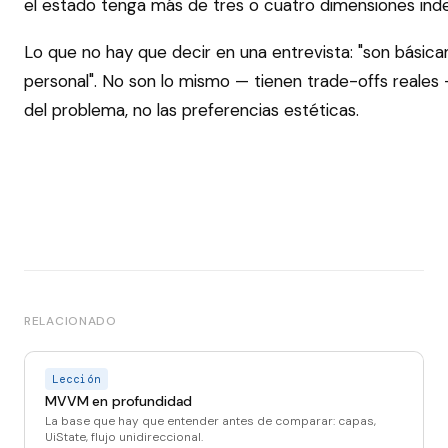
el estado tenga más de tres o cuatro dimensiones ind
Lo que no hay que decir en una entrevista: "son básic
personal". No son lo mismo — tienen trade-offs reales 
del problema, no las preferencias estéticas.
RELACIONADO
Lección
MVVM en profundidad
La base que hay que entender antes de comparar: capas,
UiState, flujo unidireccional.