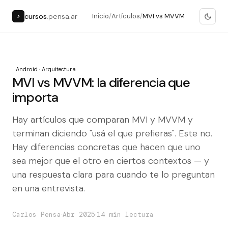
cursos
.pensa.ar
Inicio
/
Artículos
/
MVI vs MVVM
>
Android · Arquitectura
MVI vs MVVM: la diferencia que
importa
Hay artículos que comparan MVI y MVVM y
terminan diciendo "usá el que prefieras". Este no.
Hay diferencias concretas que hacen que uno
sea mejor que el otro en ciertos contextos — y
una respuesta clara para cuando te lo preguntan
en una entrevista.
·
·
Carlos Pensa
Abr 2025
14 min lectura