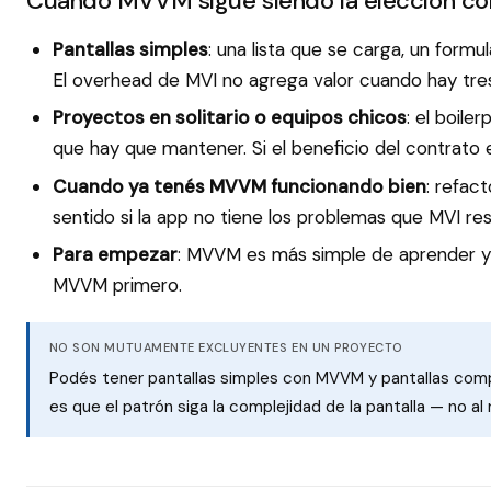
Cuándo MVVM sigue siendo la elección co
Pantallas simples
: una lista que se carga, un formu
El overhead de MVI no agrega valor cuando hay tres
Proyectos en solitario o equipos chicos
: el boile
que hay que mantener. Si el beneficio del contrato e
Cuando ya tenés MVVM funcionando bien
: refac
sentido si la app no tiene los problemas que MVI res
Para empezar
: MVVM es más simple de aprender y
MVVM primero.
NO SON MUTUAMENTE EXCLUYENTES EN UN PROYECTO
Podés tener pantallas simples con MVVM y pantallas comp
es que el patrón siga la complejidad de la pantalla — no al 