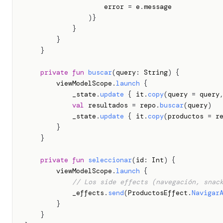
                    error 
=
 e
.
message

)
}
}
}
}
private
fun
buscar
(
query
:
 String
)
{
        viewModelScope
.
launch
{
            _state
.
update
{
 it
.
copy
(
query 
=
 query
val
 resultados 
=
 repo
.
buscar
(
query
)
            _state
.
update
{
 it
.
copy
(
productos 
=
 r
}
}
private
fun
seleccionar
(
id
:
 Int
)
{
        viewModelScope
.
launch
{
// Los side effects (navegación, snac
            _effects
.
send
(
ProductosEffect
.
Navigar
}
}