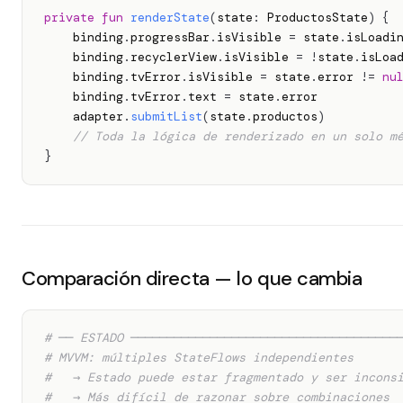
private
fun
renderState
(
state
:
 ProductosState
)
{
    binding
.
progressBar
.
isVisible 
=
 state
.
isLoadin
    binding
.
recyclerView
.
isVisible 
=
!
state
.
isLoa
    binding
.
tvError
.
isVisible 
=
 state
.
error 
!=
nu
    binding
.
tvError
.
text 
=
 state
.
error

    adapter
.
submitList
(
state
.
productos
)
// Toda la lógica de renderizado en un solo m
}
Comparación directa — lo que cambia
# ── ESTADO ─────────────────────────────────────
# MVVM: múltiples StateFlows independientes
#   → Estado puede estar fragmentado y ser incons
#   → Más difícil de razonar sobre combinaciones