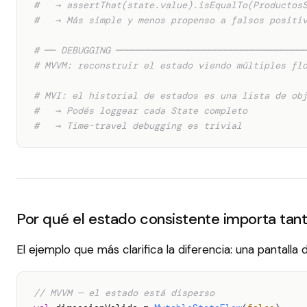
#   → assertThat(state.value).isEqualTo(Productos
#   → Más simple y menos propenso a falsos positi
# ── DEBUGGING ──────────────────────────────────
# MVVM: reconstruir el estado viendo múltiples fl
# MVI: el historial de estados es una lista de ob
#   → Podés loggear cada State completo
#   → Time-travel debugging es trivial
Por qué el estado consistente importa tan
El ejemplo que más clarifica la diferencia: una pantalla
// MVVM — el estado está disperso