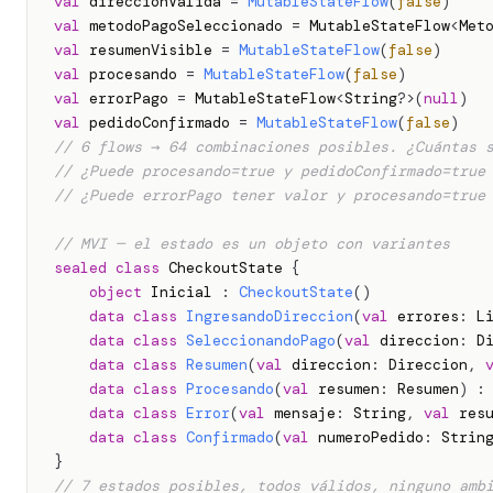
val
 direccionValida 
=
MutableStateFlow
(
false
)
val
 metodoPagoSeleccionado 
=
 MutableStateFlow
<
Met
val
 resumenVisible 
=
MutableStateFlow
(
false
)
val
 procesando 
=
MutableStateFlow
(
false
)
val
 errorPago 
=
 MutableStateFlow
<
String
?
>
(
null
)
val
 pedidoConfirmado 
=
MutableStateFlow
(
false
)
// 6 flows → 64 combinaciones posibles. ¿Cuántas 
// ¿Puede procesando=true y pedidoConfirmado=true
// ¿Puede errorPago tener valor y procesando=true
// MVI — el estado es un objeto con variantes
sealed
class
 CheckoutState 
{
object
 Inicial 
:
CheckoutState
(
)
data
class
IngresandoDireccion
(
val
 errores
:
 L
data
class
SeleccionandoPago
(
val
 direccion
:
 D
data
class
Resumen
(
val
 direccion
:
 Direccion
,
data
class
Procesando
(
val
 resumen
:
 Resumen
)
:
data
class
Error
(
val
 mensaje
:
 String
,
val
 res
data
class
Confirmado
(
val
 numeroPedido
:
 Strin
}
// 7 estados posibles, todos válidos, ninguno amb