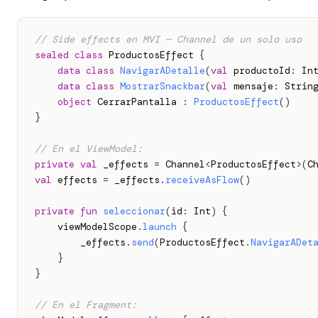
// Side effects en MVI — Channel de un solo uso
sealed
class
 ProductosEffect 
{
data
class
NavigarADetalle
(
val
 productoId
:
 In
data
class
MostrarSnackbar
(
val
 mensaje
:
 Strin
object
 CerrarPantalla 
:
ProductosEffect
(
)
}
// En el ViewModel:
private
val
 _effects 
=
 Channel
<
ProductosEffect
>
(
C
val
 effects 
=
 _effects
.
receiveAsFlow
(
)
private
fun
seleccionar
(
id
:
 Int
)
{
    viewModelScope
.
launch
{
        _effects
.
send
(
ProductosEffect
.
NavigarADet
}
}
// En el Fragment: