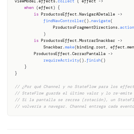
viewModel
.
effects
.
collect
{
 effect 
->
when
(
effect
)
{
is
 ProductosEffect
.
NavigarADetalle 
->
findNavController
(
)
.
navigate
(
                ProductosFragmentDirections
.
actio
)
is
 ProductosEffect
.
MostrarSnackbar 
->
            Snackbar
.
make
(
binding
.
root
,
 effect
.
me
        ProductosEffect
.
CerrarPantalla 
->
requireActivity
(
)
.
finish
(
)
}
}
// ¿Por qué Channel y no StateFlow para los effec
// StateFlow guarda el último valor y lo re-emite
// Si la pantalla se recrea (rotación), un StateF
// volvería a navegar. Channel entrega cada event