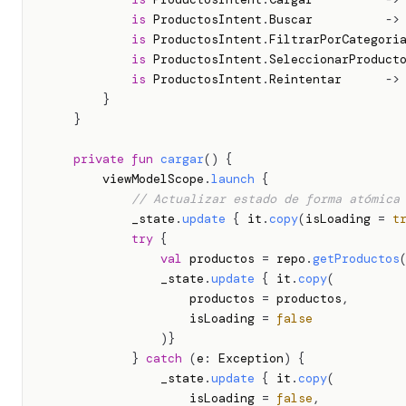
is
 ProductosIntent
.
Buscar          
->
is
 ProductosIntent
.
FiltrarPorCategori
is
 ProductosIntent
.
SeleccionarProduct
is
 ProductosIntent
.
Reintentar      
->
}
}
private
fun
cargar
(
)
{
        viewModelScope
.
launch
{
// Actualizar estado de forma atómica
            _state
.
update
{
 it
.
copy
(
isLoading 
=
t
try
{
val
 productos 
=
 repo
.
getProductos
                _state
.
update
{
 it
.
copy
(
                    productos 
=
 productos
,
                    isLoading 
=
false
)
}
}
catch
(
e
:
 Exception
)
{
                _state
.
update
{
 it
.
copy
(
                    isLoading 
=
false
,