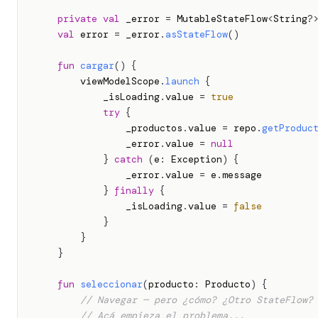
private
val
 _error 
=
 MutableStateFlow
<
String
?
val
 error 
=
 _error
.
asStateFlow
(
)
fun
cargar
(
)
{
        viewModelScope
.
launch
{
            _isLoading
.
value 
=
true
try
{
                _productos
.
value 
=
 repo
.
getProduc
                _error
.
value 
=
null
}
catch
(
e
:
 Exception
)
{
                _error
.
value 
=
 e
.
message

}
finally
{
                _isLoading
.
value 
=
false
}
}
}
fun
seleccionar
(
producto
:
 Producto
)
{
// Navegar — pero ¿cómo? ¿Otro StateFlow?
// Acá empieza el problema...