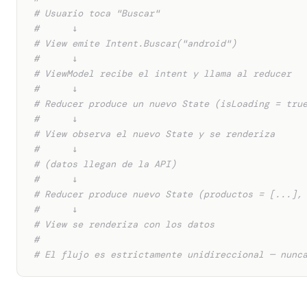
# Usuario toca "Buscar"
#      ↓
# View emite Intent.Buscar("android")
#      ↓
# ViewModel recibe el intent y llama al reducer
#      ↓
# Reducer produce un nuevo State (isLoading = tru
#      ↓
# View observa el nuevo State y se renderiza
#      ↓
# (datos llegan de la API)
#      ↓
# Reducer produce nuevo State (productos = [...],
#      ↓
# View se renderiza con los datos
#
# El flujo es estrictamente unidireccional — nunc