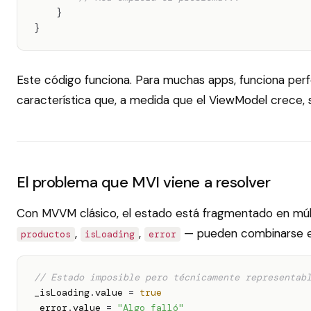
}
}
Este código funciona. Para muchas apps, funciona per
característica que, a medida que el ViewModel crece, 
El problema que MVI viene a resolver
Con MVVM clásico, el estado está fragmentado en múlti
,
,
— pueden combinarse en
productos
isLoading
error
// Estado imposible pero técnicamente representab
_isLoading
.
value 
=
true
_error
.
value 
=
"Algo falló"