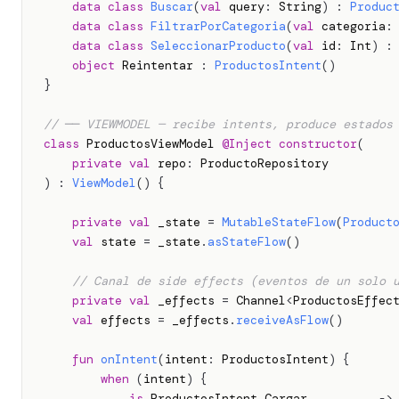
data
class
Buscar
(
val
 query
:
 String
)
:
Produc
data
class
FiltrarPorCategoria
(
val
 categoria
:
data
class
SeleccionarProducto
(
val
 id
:
 Int
)
:
object
 Reintentar 
:
ProductosIntent
(
)
}
// ── VIEWMODEL — recibe intents, produce estados
class
 ProductosViewModel 
@Inject
constructor
(
private
val
 repo
:
)
:
ViewModel
(
)
{
private
val
 _state 
=
MutableStateFlow
(
Product
val
 state 
=
 _state
.
asStateFlow
(
)
// Canal de side effects (eventos de un solo 
private
val
 _effects 
=
 Channel
<
ProductosEffec
val
 effects 
=
 _effects
.
receiveAsFlow
(
)
fun
onIntent
(
intent
:
 ProductosIntent
)
{
when
(
intent
)
{
is
 ProductosIntent
.
Cargar          
->