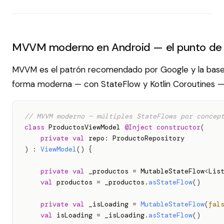
MVVM moderno en Android — el punto de 
MVVM es el patrón recomendado por Google y la base d
forma moderna — con StateFlow y Kotlin Coroutines — 
// MVVM moderno — múltiples StateFlows por concep
class
 ProductosViewModel 
@Inject
constructor
(
private
val
 repo
:
)
:
ViewModel
(
)
{
private
val
 _productos 
=
 MutableStateFlow
<
Lis
val
 productos 
=
 _productos
.
asStateFlow
(
)
private
val
 _isLoading 
=
MutableStateFlow
(
fal
val
 isLoading 
=
 _isLoading
.
asStateFlow
(
)