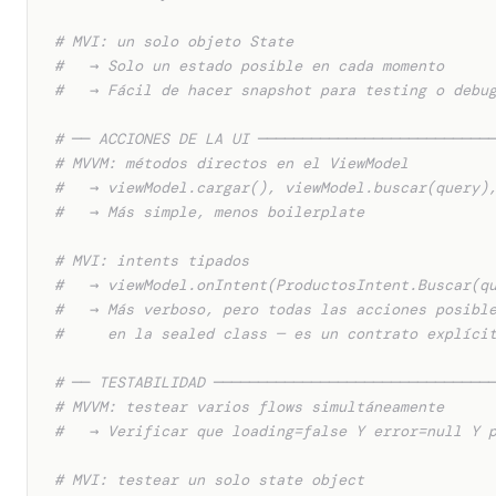
# MVI: un solo objeto State
#   → Solo un estado posible en cada momento
#   → Fácil de hacer snapshot para testing o debu
# ── ACCIONES DE LA UI ──────────────────────────
# MVVM: métodos directos en el ViewModel
#   → viewModel.cargar(), viewModel.buscar(query)
#   → Más simple, menos boilerplate
# MVI: intents tipados
#   → viewModel.onIntent(ProductosIntent.Buscar(q
#   → Más verboso, pero todas las acciones posibl
#     en la sealed class — es un contrato explíci
# ── TESTABILIDAD ───────────────────────────────
# MVVM: testear varios flows simultáneamente
#   → Verificar que loading=false Y error=null Y 
# MVI: testear un solo state object