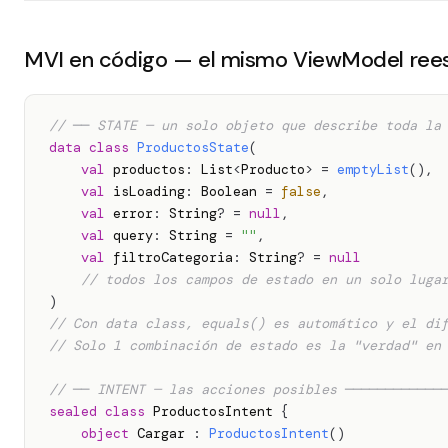
MVI en código — el mismo ViewModel rees
// ── STATE — un solo objeto que describe toda la
data
class
ProductosState
(
val
 productos
:
 List
<
Producto
>
=
emptyList
(
)
,
val
 isLoading
:
 Boolean 
=
false
,
val
 error
:
 String
?
=
null
,
val
 query
:
 String 
=
""
,
val
 filtroCategoria
:
 String
?
=
null
// todos los campos de estado en un solo luga
)
// Con data class, equals() es automático y el di
// Solo 1 combinación de estado es la "verdad" en
// ── INTENT — las acciones posibles ────────────
sealed
class
 ProductosIntent 
{
object
 Cargar 
:
ProductosIntent
(
)