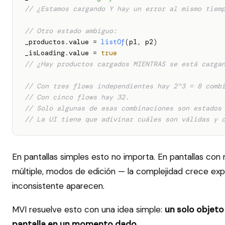
// ¿Estamos cargando Y hay un error al mismo tiem
// Otro estado ambiguo:
_productos
.
value 
=
listOf
(
p1
,
 p2
)
_isLoading
.
value 
=
true
// ¿Hay productos cargados MIENTRAS se está carga
// Con tres flows independientes hay 2^3 = 8 comb
// Con cinco flows hay 32.
// Solo algunas de esas combinaciones son estados
// La UI tiene que adivinar cuáles son válidas y 
En pantallas simples esto no importa. En pantallas con 
múltiple, modos de edición — la complejidad crece ex
inconsistente aparecen.
MVI resuelve esto con una idea simple:
un solo objeto
pantalla en un momento dado
.