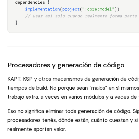
dependencies 
{
implementation
(
project
(
":core:model"
)
)
// usar api solo cuando realmente forma parte
}
Procesadores y generación de código
KAPT, KSP y otros mecanismos de generación de códig
tiempos de build. No porque sean “malos” en sí mismos
trabajo extra, a veces en varios módulos y a veces de
Eso no significa eliminar toda generación de código. Si
procesadores tenés, dónde están, cuánto cuestan y s
realmente aportan valor.