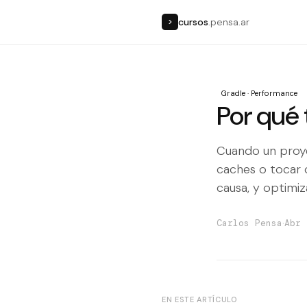
cursos
.pensa.ar
>
Gradle · Performance
Por qué 
Cuando un proyec
caches o tocar c
causa, y optimiz
·
Carlos Pensa
Abr 
EN ESTE ARTÍCULO