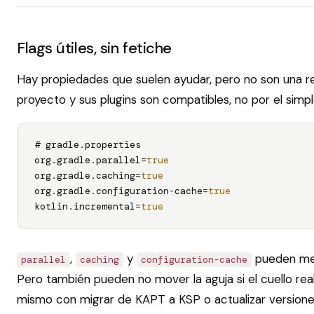
Flags útiles, sin fetiche
Hay propiedades que suelen ayudar, pero no son una rel
proyecto y sus plugins son compatibles, no por el simpl
# gradle
.
properties

org
.
gradle
.
parallel
=
true
org
.
gradle
.
caching
=
true
org
.
gradle
.
configuration
-
cache
=
true
kotlin
.
incremental
=
true
,
y
pueden mejo
parallel
caching
configuration-cache
Pero también pueden no mover la aguja si el cuello real
mismo con migrar de KAPT a KSP o actualizar versiones