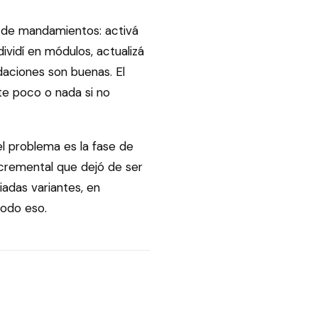
s de mandamientos: activá
ividí en módulos, actualizá
daciones son buenas. El
e poco o nada si no
el problema es la fase de
ncremental que dejó de ser
adas variantes, en
todo eso.