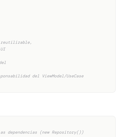
 reutilizable,
 UI
del
sponsabilidad del ViewModel/UseCase
ias dependencias (new Repository())