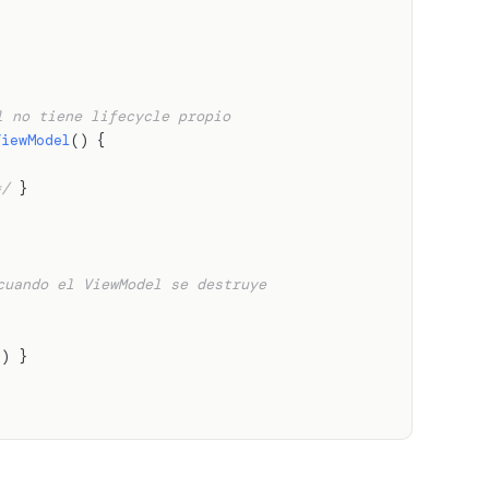
l no tiene lifecycle propio
ViewModel
(
)
{
*/
}
cuando el ViewModel se destruye
(
)
}