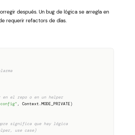
orregir después. Un bug de lógica se arregla en
e requerir refactors de días.
alarma
r en el repo o en un helper
"config"
,
 Context
.
MODE_PRIVATE
)
mpre significa que hay lógica
elper, use case)