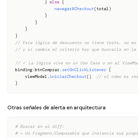
}
else
{
navegarACheckout
(
total
)
}
}
}
}
// Esta lógica de descuento no tiene tests, no es
// y si cambia el criterio hay que buscarla en la
// ✓ La lógica vive en un Use Case o en el ViewMo
binding
.
btnComprar
.
setOnClickListener
{
    viewModel
.
iniciarCheckout
(
)
// el cómo es re
}
Otras señales de alerta en arquitectura
# Buscar en el diff:
# → Un Fragment/Composable que instancia sus prop