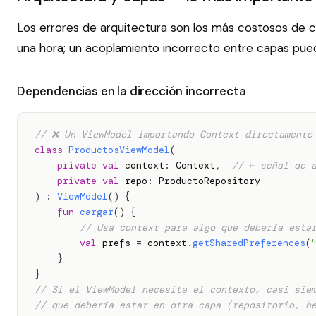
Los errores de arquitectura son los más costosos de c
una hora; un acoplamiento incorrecto entre capas pued
Dependencias en la dirección incorrecta
// ❌ Un ViewModel importando Context directamente
class
ProductosViewModel
(
private
val
 context
:
 Context
,
// ← señal de 
private
val
 repo
:
)
:
ViewModel
(
)
{
fun
cargar
(
)
{
// Usa context para algo que debería esta
val
 prefs 
=
 context
.
getSharedPreferences
(
}
}
// Si el ViewModel necesita el contexto, casi sie
// que debería estar en otra capa (repositorio, h