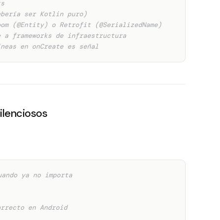
ts
ebería ser Kotlin puro)
oom (@Entity) o Retrofit (@SerializedName)
e a frameworks de infraestructura
íneas en onCreate es señal
ilenciosos
uando ya no importa
orrecto en Android