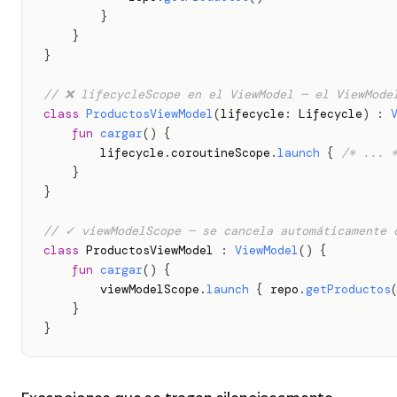
}
}
}
// ❌ lifecycleScope en el ViewModel — el ViewMode
class
ProductosViewModel
(
lifecycle
:
 Lifecycle
)
:
fun
cargar
(
)
{
        lifecycle
.
coroutineScope
.
launch
{
/* ... 
}
}
// ✓ viewModelScope — se cancela automáticamente 
class
 ProductosViewModel 
:
ViewModel
(
)
{
fun
cargar
(
)
{
        viewModelScope
.
launch
{
 repo
.
getProductos
}
}