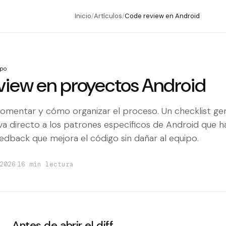
Inicio
/
Artículos
/
Code review en Android
ipo
view en proyectos Android
comentar y cómo organizar el proceso. Un checklist gen
 va directo a los patrones específicos de Android que h
edback que mejora el código sin dañar al equipo.
·
2026
16 min lectura
Antes de abrir el diff