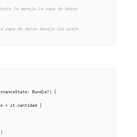
texto lo maneja la capa de datos
la capa de datos maneja las prefs
nstanceState
:
 Bundle
?
)
{
io 
*
 it
.
cantidad 
}
o
)