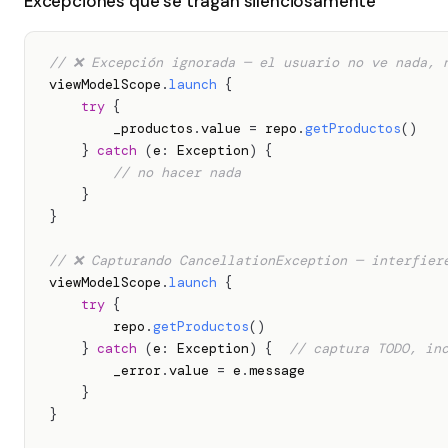
Excepciones que se tragan silenciosamente
// ❌ Excepción ignorada — el usuario no ve nada, 
viewModelScope
.
launch
{
try
{
        _productos
.
value 
=
 repo
.
getProductos
(
)
}
catch
(
e
:
 Exception
)
{
// no hacer nada
}
}
// ❌ Capturando CancellationException — interfier
viewModelScope
.
launch
{
try
{
        repo
.
getProductos
(
)
}
catch
(
e
:
 Exception
)
{
// captura TODO, in
        _error
.
value 
=
 e
.
message

}
}