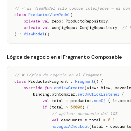
// ✓ El ViewModel solo conoce interfaces — el con
class
ProductosViewModel
(
private
val
 repo
:
 ProductoRepository
,
private
val
 configRepo
:
 ConfigRepository  
// 
)
:
ViewModel
(
)
Lógica de negocio en el Fragment o Composable
// ❌ Lógica de negocio en el Fragment
class
 ProductosFragment 
:
Fragment
(
)
{
override
fun
onViewCreated
(
view
:
 View
,
 savedI
        binding
.
btnComprar
.
setOnClickListener
{
val
 total 
=
 productos
.
sumOf
{
 it
.
prec
if
(
total 
>
50000
)
{
// aplicar descuento del 10%
val
 descuento 
=
 total 
*
0.1
navegarACheckout
(
total 
-
 descuent