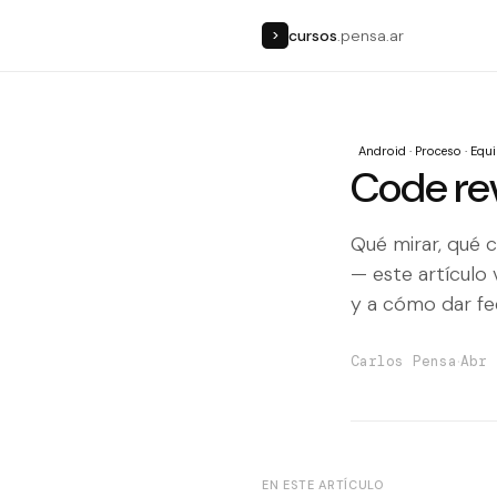
cursos
.pensa.ar
>
Android · Proceso · Equ
Code re
Qué mirar, qué 
— este artículo
y a cómo dar fe
·
Carlos Pensa
Abr 
EN ESTE ARTÍCULO