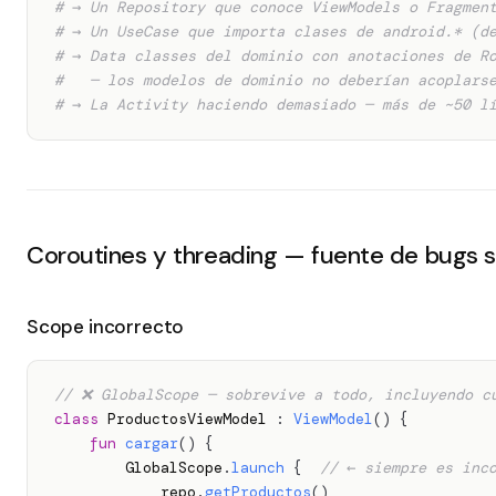
# → Un Repository que conoce ViewModels o Fragmen
# → Un UseCase que importa clases de android.* (d
# → Data classes del dominio con anotaciones de R
#   — los modelos de dominio no deberían acoplars
# → La Activity haciendo demasiado — más de ~50 l
Coroutines y threading — fuente de bugs s
Scope incorrecto
// ❌ GlobalScope — sobrevive a todo, incluyendo c
class
 ProductosViewModel 
:
ViewModel
(
)
{
fun
cargar
(
)
{
        GlobalScope
.
launch
{
// ← siempre es inc
            repo
.
getProductos
(
)